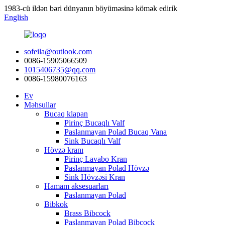
1983-cü ildən bəri dünyanın böyüməsinə kömək edirik
English
sofeila@outlook.com
0086-15905066509
1015406735@qq.com
0086-15980076163
Ev
Məhsullar
Bucaq klapan
Pirinç Bucaqlı Valf
Paslanmayan Polad Bucaq Vana
Sink Bucaqlı Valf
Hövzə kranı
Pirinç Lavabo Kran
Paslanmayan Polad Hövzə
Sink Hövzəsi Kran
Hamam aksesuarları
Paslanmayan Polad
Bibkok
Brass Bibcock
Paslanmayan Polad Bibcock