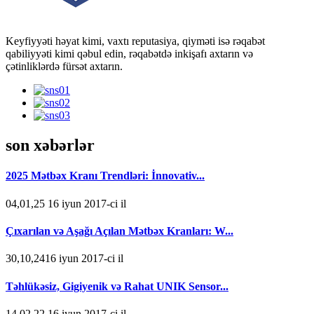
Keyfiyyəti həyat kimi, vaxtı reputasiya, qiyməti isə rəqabət
qabiliyyəti kimi qəbul edin, rəqabətdə inkişafı axtarın və
çətinliklərdə fürsət axtarın.
son xəbərlər
2025 Mətbəx Kranı Trendləri: İnnovativ...
04,01,25 16 iyun 2017-ci il
Çıxarılan və Aşağı Açılan Mətbəx Kranları: W...
30,10,2416 iyun 2017-ci il
Təhlükəsiz, Gigiyenik və Rahat UNIK Sensor...
14,02,22 16 iyun 2017-ci il