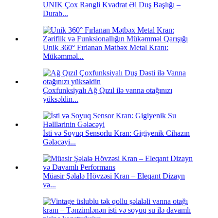
UNIK Çox Rəngli Kvadrat Əl Duş Başlığı –
Durab...
Unik 360° Fırlanan Mətbəx Metal Kranı:
Mükəmməl...
Çoxfunksiyalı Ağ Qızıl ilə vanna otağınızı
yüksəldin...
İsti və Soyuq Sensorlu Kran: Gigiyenik Cihazın
Gələcəyi...
Müasir Şəlalə Hövzəsi Kran – Eleqant Dizayn
və...