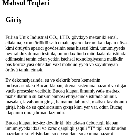
Məhsul Teqləri
Giriş
FuJian Unik Industrial CO., LTD. gövdəyə mexaniki emal,
cilalama, xrom örtüklü səth emalı, aparıcı keramika klapan nüvəsi
kimi örtüyün aparıcı gövdəsinin əsas hissəsi kimi, ümumiyyətlə
neytral duz duman testi ilə, onun daxilində müddəalarda istifadə
edilməsini təmin edən yetkin istehsal texnologiyasına malikdir.
pas korroziyası olmadan vaxt məhdudiyyəti və soyulmayan
örtüyü təmin etmək.
Ev dekorasiyasında, su və elektrik boru kəmərinin
birləşməsindəki Bucaq klapan, drenaj sisteminə nəzarət və digər
vacib proseslər vacibdir. Bucaq klapan ümumiyyətlə mətbəx
məhsullarının su tənzimlənməsi ehtiyacında istifadə olunur,
məsələn, lavabonun girişi, hamamın taburesi, mətbəx lavabonun
girişi, hələ də su qızdırıcısının çıxışı kimi yer var, odur. Bucaq
klapanını quraşdırmaq lazımdır.
Bucaq klapan tez-tez deyilir ki, biz adətən üçbucaqlı klapan,
ümumiyyətlə idxal və ixrac qarşılıqlı şaquli "T" tipli strukturdan
hazırlanır, su girişindən, su çıxışından, su axınına nəzarət