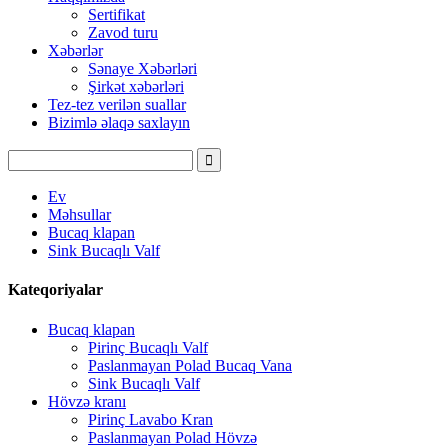
Sertifikat
Zavod turu
Xəbərlər
Sənaye Xəbərləri
Şirkət xəbərləri
Tez-tez verilən suallar
Bizimlə əlaqə saxlayın
Ev
Məhsullar
Bucaq klapan
Sink Bucaqlı Valf
Kateqoriyalar
Bucaq klapan
Pirinç Bucaqlı Valf
Paslanmayan Polad Bucaq Vana
Sink Bucaqlı Valf
Hövzə kranı
Pirinç Lavabo Kran
Paslanmayan Polad Hövzə