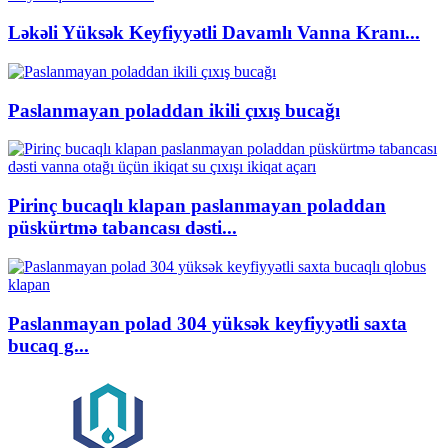
Ləkəli Yüksək Keyfiyyətli Davamlı Vanna Kranı...
Paslanmayan poladdan ikili çıxış bucağı
Pirinç bucaqlı klapan paslanmayan poladdan
püskürtmə tabancası dəsti...
Paslanmayan polad 304 yüksək keyfiyyətli saxta
bucaq g...