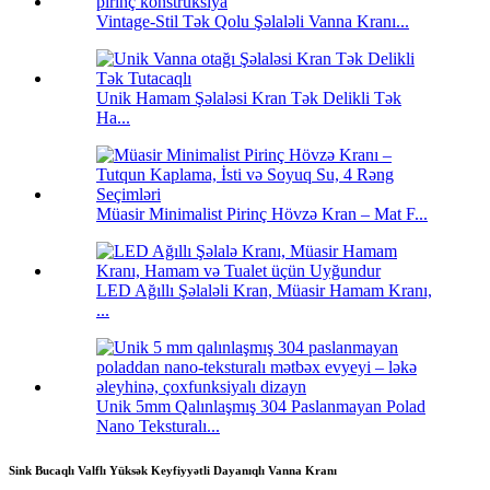
Vintage-Stil Tək Qolu Şəlaləli Vanna Kranı...
Unik Hamam Şəlaləsi Kran Tək Delikli Tək
Ha...
Müasir Minimalist Pirinç Hövzə Kran – Mat F...
LED Ağıllı Şəlaləli Kran, Müasir Hamam Kranı,
...
Unik 5mm Qalınlaşmış 304 Paslanmayan Polad
Nano Teksturalı...
Sink Bucaqlı Valflı Yüksək Keyfiyyətli Dayanıqlı Vanna Kranı