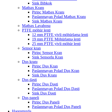
Sink Bibkok
Mətbəx Kranı
Pirinç Mətbəx Kranı
Paslanmayan Polad Mətbəx Kranı
Sink Mətbəx Kranı
Mətbəx Lavabosu
PTFE möhür lenti
12 mm PTFE yivli möhürləmə lenti
19 mm PTFE Möhürləmə lenti
25 mm PTFE yivli möhür lenti
Sensor kran
Pirinç Sensor Kran
Sink Sensorlu Kran
Duş kranı
Pirinç Duş Kran
Paslanmayan Polad Duş Kran
Sink Duş Kranı
Duş dəsti
Pirinç Duş Dəsti
Paslanmayan Polad Duş Dəsti
Sink Duş Dəsti
Duş paneli
Pirinç Duş Paneli
Paslanmayan Polad Duş Paneli
Haqqımızda