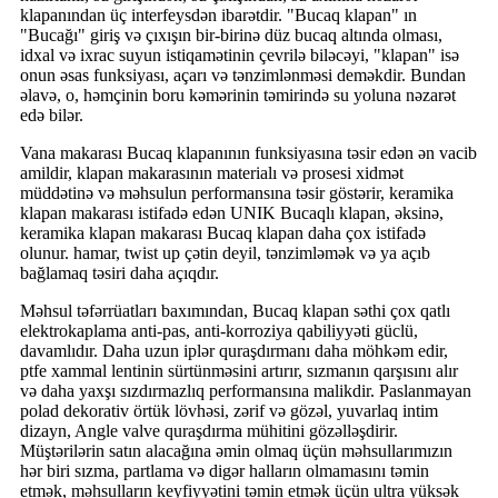
klapanından üç interfeysdən ibarətdir. "Bucaq klapan" ın
"Bucağı" giriş və çıxışın bir-birinə düz bucaq altında olması,
idxal və ixrac suyun istiqamətinin çevrilə biləcəyi, "klapan" isə
onun əsas funksiyası, açarı və tənzimlənməsi deməkdir. Bundan
əlavə, o, həmçinin boru kəmərinin təmirində su yoluna nəzarət
edə bilər.
Vana makarası Bucaq klapanının funksiyasına təsir edən ən vacib
amildir, klapan makarasının materialı və prosesi xidmət
müddətinə və məhsulun performansına təsir göstərir, keramika
klapan makarası istifadə edən UNIK Bucaqlı klapan, əksinə,
keramika klapan makarası Bucaq klapan daha çox istifadə
olunur. hamar, twist up çətin deyil, tənzimləmək və ya açıb
bağlamaq təsiri daha açıqdır.
Məhsul təfərrüatları baxımından, Bucaq klapan səthi çox qatlı
elektrokaplama anti-pas, anti-korroziya qabiliyyəti güclü,
davamlıdır. Daha uzun iplər quraşdırmanı daha möhkəm edir,
ptfe xammal lentinin sürtünməsini artırır, sızmanın qarşısını alır
və daha yaxşı sızdırmazlıq performansına malikdir. Paslanmayan
polad dekorativ örtük lövhəsi, zərif və gözəl, yuvarlaq intim
dizayn, Angle valve quraşdırma mühitini gözəlləşdirir.
Müştərilərin satın alacağına əmin olmaq üçün məhsullarımızın
hər biri sızma, partlama və digər halların olmamasını təmin
etmək, məhsulların keyfiyyətini təmin etmək üçün ultra yüksək