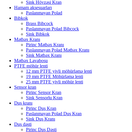
Sink Hövzəsi Kran
Hamam aksesuarları
Paslanmayan Polad
Bibkok
Brass Bibcock
Paslanmayan Polad Bibcock
Sink Bibkok
Mətbəx Kranı
Pirinç Mətbəx Kranı
Paslanmayan Polad Mətbəx Kranı
Sink Mətbəx Kranı
Mətbəx Lavabosu
PTFE möhür lenti
12 mm PTFE yivli möhürləmə lenti
19 mm PTFE Möhürləmə lenti
25 mm PTFE yivli möhür lenti
Sensor kran
Pirinç Sensor Kran
Sink Sensorlu Kran
Duş kranı
Pirinç Duş Kran
Paslanmayan Polad Duş Kran
Sink Duş Kranı
Duş dəsti
Pirinç Duş Dəsti