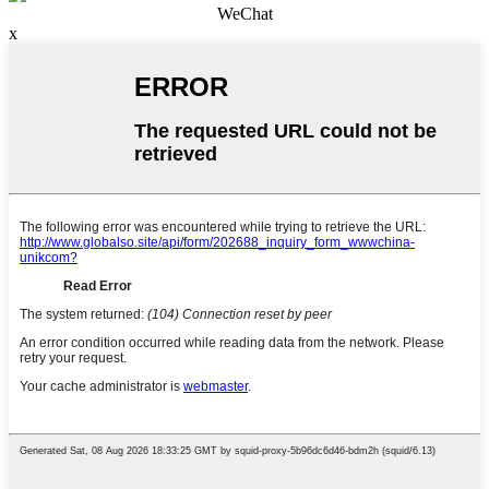
WeChat
x