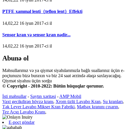
PTFE xammal lenti（teflon lent）Effekti
14,02,22 16 iyun 2017-ci il
Sensor kran və sensor kran nədir...
14,02,22 16 iyun 2017-ci il
Abunə ol
Məhsullarımız və ya qiymət siyahılarımızla bağlı suallarınız üçün e-
poçtunuzu bizə buraxın və biz 24 saat ərzində əlaqə saxlayacağıq.
Qiymət siyahısı üçün sorğu
© Copyright - 2010-2022: Bütün hüquqlar qorunur.
İsti məhsullar
-
Saytın xəritəsi
-
AMP Mobil
Vaxt gecikdirən hövzə kranı
,
Xrom üzlü Lavabo Kran
,
Su kranları
,
Tək Lever Lavabo Mikser Kran Fabriki
,
Mətbəx kranını çıxarın
,
Tez Açıq Lavabo Kranı
,
E-poçt göndər