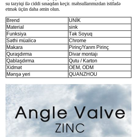
su təzyiqi ilə ciddi sınaqdan keçir. məhsullarımızdan istifadə
etmək üçün daha əmin olun.
Brend
UNİK
Material
sink
Funksiya
Tək Soyuq
Səthi müalicə
Chrome
Makara
Pirinç/Yarım Pirinç
Quraşdırma
Divar montajı
Qablaşdırma
Qutu / Karton
Xidmət
OEM, ODM
Mənşə yeri
QUANZHOU