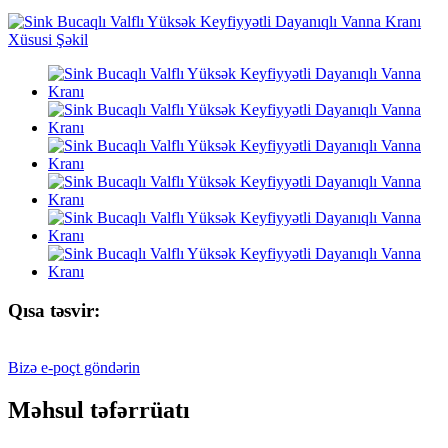
Qısa təsvir:
Bizə e-poçt göndərin
Məhsul təfərrüatı