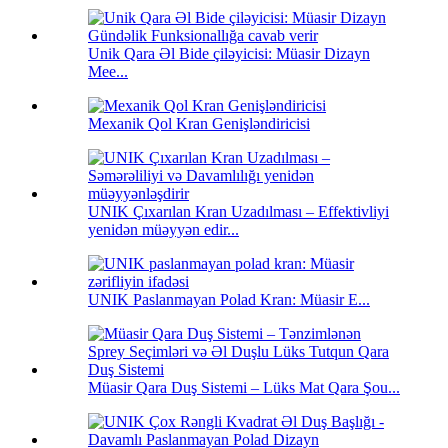
Unik Qara Əl Bide çiləyicisi: Müasir Dizayn
Mee...
Mexanik Qol Kran Genişləndiricisi
UNIK Çıxarılan Kran Uzadılması – Effektivliyi
yenidən müəyyən edir...
UNIK Paslanmayan Polad Kran: Müasir E...
Müasir Qara Duş Sistemi – Lüks Mat Qara Şou...