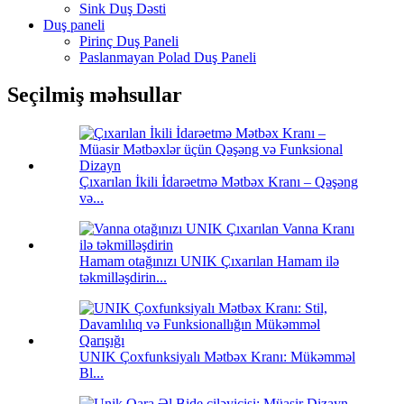
Sink Duş Dəsti
Duş paneli
Pirinç Duş Paneli
Paslanmayan Polad Duş Paneli
Seçilmiş məhsullar
Çıxarılan İkili İdarəetmə Mətbəx Kranı – Qəşəng
və...
Hamam otağınızı UNIK Çıxarılan Hamam ilə
təkmilləşdirin...
UNIK Çoxfunksiyalı Mətbəx Kranı: Mükəmməl
Bl...