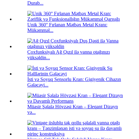
Durab...
Unik 360° Fırlanan Mətbəx Metal Kranı:
Mükəmməl...
Çoxfunksiyalı Ağ Qızıl ilə vanna otağınızı
yüksəldin...
İsti və Soyuq Sensorlu Kran: Gigiyenik Cihazın
Gələcəyi...
Müasir Şəlalə Hövzəsi Kran – Eleqant Dizayn
və...