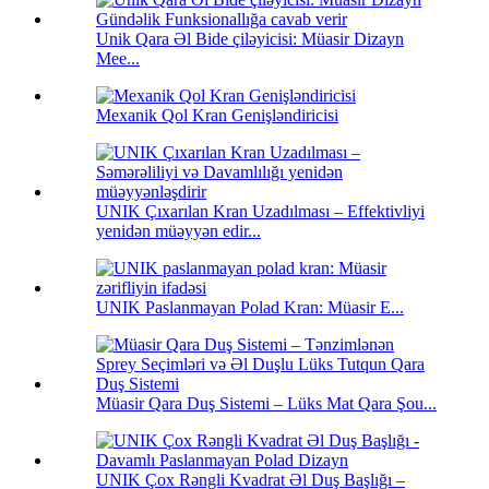
Unik Qara Əl Bide çiləyicisi: Müasir Dizayn
Mee...
Mexanik Qol Kran Genişləndiricisi
UNIK Çıxarılan Kran Uzadılması – Effektivliyi
yenidən müəyyən edir...
UNIK Paslanmayan Polad Kran: Müasir E...
Müasir Qara Duş Sistemi – Lüks Mat Qara Şou...
UNIK Çox Rəngli Kvadrat Əl Duş Başlığı –