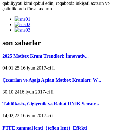
qabiliyyəti kimi qəbul edin, rəqabətdə inkişafı axtarın və
çətinliklərdə fürsət axtarın.
son xəbərlər
2025 Mətbəx Kranı Trendləri: İnnovativ...
04,01,25 16 iyun 2017-ci il
Çıxarılan və Aşağı Açılan Mətbəx Kranları: W...
30,10,2416 iyun 2017-ci il
Təhlükəsiz, Gigiyenik və Rahat UNIK Sensor...
14,02,22 16 iyun 2017-ci il
PTFE xammal lenti（teflon lent）Effekti