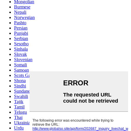
Mongolian
Burmese
Nepali
Norwegian
Pashto
Persian
Punjabi
Serbian
Sesotho
Sinhala
Slovak
Slovenian
Somali
Samoan
Scots Gaelic
Shona
Sindhi
Sundanese
Swahili
Tajik
Tamil
Telugu
Thai
Ukrainian
Urdu