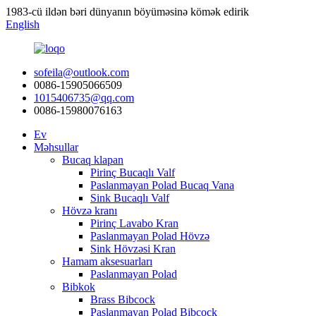
1983-cü ildən bəri dünyanın böyüməsinə kömək edirik
English
sofeila@outlook.com
0086-15905066509
1015406735@qq.com
0086-15980076163
Ev
Məhsullar
Bucaq klapan
Pirinç Bucaqlı Valf
Paslanmayan Polad Bucaq Vana
Sink Bucaqlı Valf
Hövzə kranı
Pirinç Lavabo Kran
Paslanmayan Polad Hövzə
Sink Hövzəsi Kran
Hamam aksesuarları
Paslanmayan Polad
Bibkok
Brass Bibcock
Paslanmayan Polad Bibcock