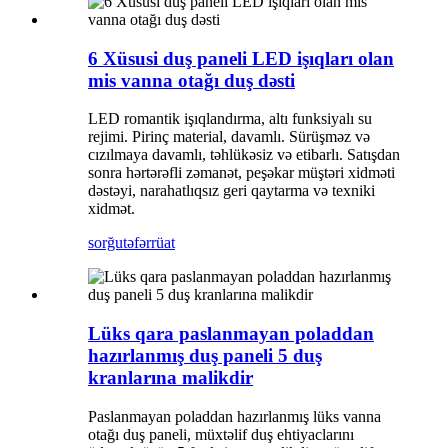
6 Xüsusi duş paneli LED işıqları olan
mis vanna otağı duş dəsti
LED romantik işıqlandırma, altı funksiyalı su
rejimi. Pirinç material, davamlı. Sürüşməz və
cızılmaya davamlı, təhlükəsiz və etibarlı. Satışdan
sonra hərtərəfli zəmanət, peşəkar müştəri xidməti
dəstəyi, narahatlıqsız geri qaytarma və texniki
xidmət.
sorğu
təfərrüat
Lüks qara paslanmayan poladdan
hazırlanmış duş paneli 5 duş
kranlarına malikdir
Paslanmayan poladdan hazırlanmış lüks vanna
otağı duş paneli, müxtəlif duş ehtiyaclarını