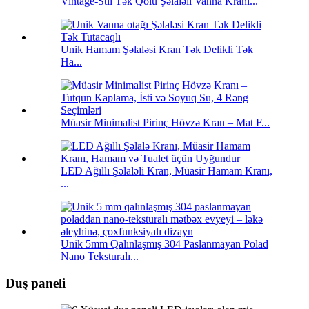
Vintage-Stil Tək Qolu Şəlaləli Vanna Kranı...
Unik Hamam Şəlaləsi Kran Tək Delikli Tək
Ha...
Müasir Minimalist Pirinç Hövzə Kran – Mat F...
LED Ağıllı Şəlaləli Kran, Müasir Hamam Kranı,
...
Unik 5mm Qalınlaşmış 304 Paslanmayan Polad
Nano Teksturalı...
Duş paneli