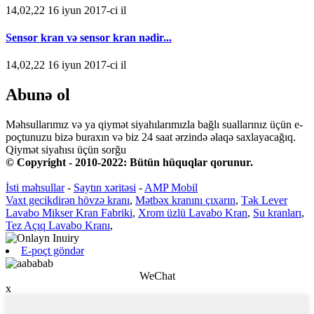
14,02,22 16 iyun 2017-ci il
Sensor kran və sensor kran nədir...
14,02,22 16 iyun 2017-ci il
Abunə ol
Məhsullarımız və ya qiymət siyahılarımızla bağlı suallarınız üçün e-
poçtunuzu bizə buraxın və biz 24 saat ərzində əlaqə saxlayacağıq.
Qiymət siyahısı üçün sorğu
© Copyright - 2010-2022: Bütün hüquqlar qorunur.
İsti məhsullar
-
Saytın xəritəsi
-
AMP Mobil
Vaxt gecikdirən hövzə kranı
,
Mətbəx kranını çıxarın
,
Tək Lever
Lavabo Mikser Kran Fabriki
,
Xrom üzlü Lavabo Kran
,
Su kranları
,
Tez Açıq Lavabo Kranı
,
E-poçt göndər
WeChat
x