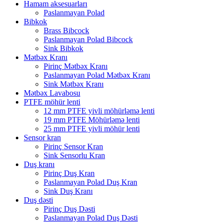
Hamam aksesuarları
Paslanmayan Polad
Bibkok
Brass Bibcock
Paslanmayan Polad Bibcock
Sink Bibkok
Mətbəx Kranı
Pirinç Mətbəx Kranı
Paslanmayan Polad Mətbəx Kranı
Sink Mətbəx Kranı
Mətbəx Lavabosu
PTFE möhür lenti
12 mm PTFE yivli möhürləmə lenti
19 mm PTFE Möhürləmə lenti
25 mm PTFE yivli möhür lenti
Sensor kran
Pirinç Sensor Kran
Sink Sensorlu Kran
Duş kranı
Pirinç Duş Kran
Paslanmayan Polad Duş Kran
Sink Duş Kranı
Duş dəsti
Pirinç Duş Dəsti
Paslanmayan Polad Duş Dəsti