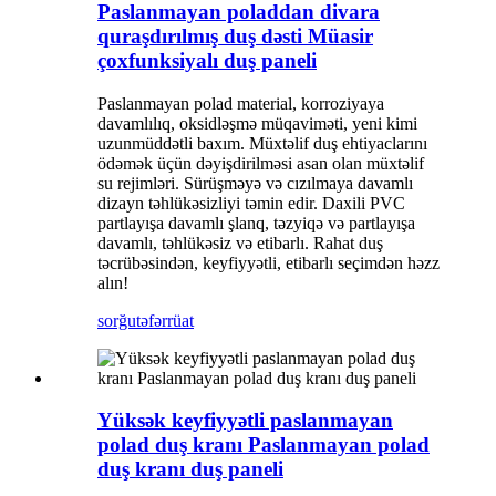
Paslanmayan poladdan divara
quraşdırılmış duş dəsti Müasir
çoxfunksiyalı duş paneli
Paslanmayan polad material, korroziyaya
davamlılıq, oksidləşmə müqaviməti, yeni kimi
uzunmüddətli baxım. Müxtəlif duş ehtiyaclarını
ödəmək üçün dəyişdirilməsi asan olan müxtəlif
su rejimləri. Sürüşməyə və cızılmaya davamlı
dizayn təhlükəsizliyi təmin edir. Daxili PVC
partlayışa davamlı şlanq, təzyiqə və partlayışa
davamlı, təhlükəsiz və etibarlı. Rahat duş
təcrübəsindən, keyfiyyətli, etibarlı seçimdən həzz
alın!
sorğu
təfərrüat
Yüksək keyfiyyətli paslanmayan
polad duş kranı Paslanmayan polad
duş kranı duş paneli