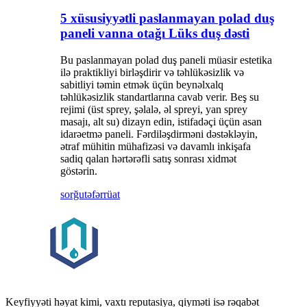
5 xüsusiyyətli paslanmayan polad duş
paneli vanna otağı Lüks duş dəsti
Bu paslanmayan polad duş paneli müasir estetika
ilə praktikliyi birləşdirir və təhlükəsizlik və
sabitliyi təmin etmək üçün beynəlxalq
təhlükəsizlik standartlarına cavab verir. Beş su
rejimi (üst sprey, şəlalə, əl spreyi, yan sprey
masajı, alt su) dizayn edin, istifadəçi üçün asan
idarəetmə paneli. Fərdiləşdirməni dəstəkləyin,
ətraf mühitin mühafizəsi və davamlı inkişafa
sadiq qalan hərtərəfli satış sonrası xidmət
göstərin.
sorğu
təfərrüat
Keyfiyyəti həyat kimi, vaxtı reputasiya, qiyməti isə rəqabət