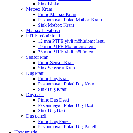
Sink Bibkok
Mətbəx Kranı
Pirinç Mətbəx Kranı
Paslanmayan Polad Mətbəx Kranı
Sink Mətbəx Kranı
Mətbəx Lavabosu
PTFE möhür lenti
12 mm PTFE yivli möhürləmə lenti
19 mm PTFE Möhürləmə lenti
25 mm PTFE yivli möhür lenti
Sensor kran
Pirinç Sensor Kran
Sink Sensorlu Kran
Duş kranı
Pirinç Duş Kran
Paslanmayan Polad Duş Kran
Sink Duş Kranı
Duş dəsti
Pirinç Duş Dəsti
Paslanmayan Polad Duş Dəsti
Sink Duş Dəsti
Duş paneli
Pirinç Duş Paneli
Paslanmayan Polad Duş Paneli
Haqqımızda