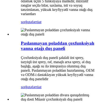
ödəmək üçün 5 funksiyaya malikdir, müxtəlif
rənglər seçilə bilər, saxlama, isti və soyuq
tənzimlənən, yüksək keyfiyyətli vanna otağı duş
variantları
sorğu
təfərrüat
Paslanmayan poladdan çoxfunksiyalı
vanna otağı duş paneli
Çoxfunksiyalı duş paneli şəlaləli üst sprey,
təzyiqli üst sprey, rəf, masajlı arxa sprey, əl duş
başlığı, aşağı su ilə inteqrasiya olunmuş duş
paneli. Paslanmayan poladdan hazırlanmış, OEM
və ODM-i dəstəkləyən yüksək keyfiyyətli vanna
otağı duş panelidir
sorğu
təfərrüat