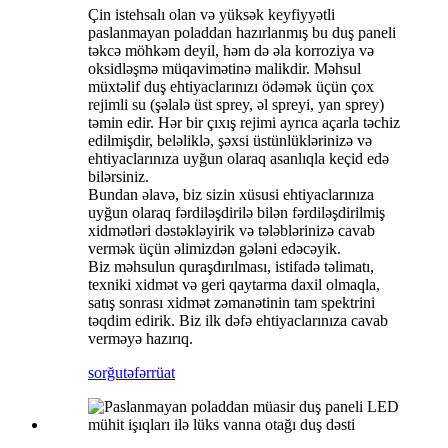
Çin istehsalı olan və yüksək keyfiyyətli
paslanmayan poladdan hazırlanmış bu duş paneli
təkcə möhkəm deyil, həm də əla korroziya və
oksidləşmə müqavimətinə malikdir. Məhsul
müxtəlif duş ehtiyaclarınızı ödəmək üçün çox
rejimli su (şəlalə üst sprey, əl spreyi, yan sprey)
təmin edir. Hər bir çıxış rejimi ayrıca açarla təchiz
edilmişdir, beləliklə, şəxsi üstünlüklərinizə və
ehtiyaclarınıza uyğun olaraq asanlıqla keçid edə
bilərsiniz.
Bundan əlavə, biz sizin xüsusi ehtiyaclarınıza
uyğun olaraq fərdiləşdirilə bilən fərdiləşdirilmiş
xidmətləri dəstəkləyirik və tələblərinizə cavab
vermək üçün əlimizdən gələni edəcəyik.
Biz məhsulun quraşdırılması, istifadə təlimatı,
texniki xidmət və geri qaytarma daxil olmaqla,
satış sonrası xidmət zəmanətinin tam spektrini
təqdim edirik. Biz ilk dəfə ehtiyaclarınıza cavab
verməyə hazırıq.
sorğu
təfərrüat