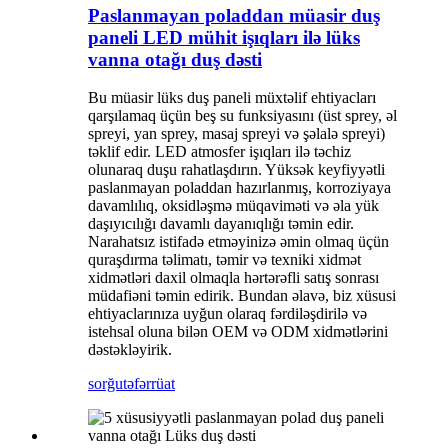
Paslanmayan poladdan müasir duş
paneli LED mühit işıqları ilə lüks
vanna otağı duş dəsti
Bu müasir lüks duş paneli müxtəlif ehtiyacları
qarşılamaq üçün beş su funksiyasını (üst sprey, əl
spreyi, yan sprey, masaj spreyi və şəlalə spreyi)
təklif edir. LED atmosfer işıqları ilə təchiz
olunaraq duşu rahatlaşdırın. Yüksək keyfiyyətli
paslanmayan poladdan hazırlanmış, korroziyaya
davamlılıq, oksidləşmə müqaviməti və əla yük
daşıyıcılığı davamlı dayanıqlığı təmin edir.
Narahatsız istifadə etməyinizə əmin olmaq üçün
quraşdırma təlimatı, təmir və texniki xidmət
xidmətləri daxil olmaqla hərtərəfli satış sonrası
müdafiəni təmin edirik. Bundan əlavə, biz xüsusi
ehtiyaclarınıza uyğun olaraq fərdiləşdirilə və
istehsal oluna bilən OEM və ODM xidmətlərini
dəstəkləyirik.
sorğu
təfərrüat