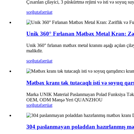
Çıxarılan çiləyici, 3 püskürtmə rejimi və isti və soyuq su
sorğu
təfərrüat
Unik 360° Fırlanan Mətbəx Metal Kran: Zər
Unik 360° fırlanan mətbəx metal kranını aşağı açılan çilə
malikdir.
sorğu
təfərrüat
Mətbəx kranı tək tutacaqlı isti və soyuq qarı
Marka UNIK Material Paslanmayan Polad Funksiya Tək 
OEM, ODM Mənşə Yeri QUANZHOU
sorğu
təfərrüat
304 paslanmayan poladdan hazırlanmış mət