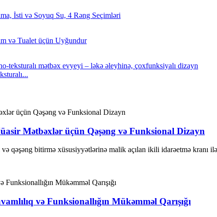
turalı...
Müasir Mətbəxlər üçün Qəşəng və Funksional Dizayn
i və qəşəng bitirmə xüsusiyyətlərinə malik açılan ikili idarəetmə kranı ilə
vamlılıq və Funksionallığın Mükəmməl Qarışığı