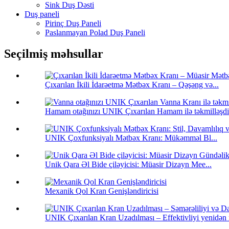
Sink Duş Dəsti
Duş paneli
Pirinç Duş Paneli
Paslanmayan Polad Duş Paneli
Seçilmiş məhsullar
Çıxarılan İkili İdarəetmə Mətbəx Kranı – Qəşəng və...
Hamam otağınızı UNIK Çıxarılan Hamam ilə təkmilləşdir
UNIK Çoxfunksiyalı Mətbəx Kranı: Mükəmməl Bl...
Unik Qara Əl Bide çiləyicisi: Müasir Dizayn Mee...
Mexanik Qol Kran Genişləndiricisi
UNIK Çıxarılan Kran Uzadılması – Effektivliyi yenidən 