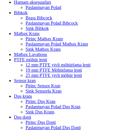
Hamam aksesuarları
Paslanmayan Polad
Bibkok
Brass Bibcock
Paslanmayan Polad Bibcock
Sink Bibkok
Mətbəx Kranı
Pirinç Mətbəx Kranı
Paslanmayan Polad Mətbəx Kranı
Sink Mətbəx Kranı
Mətbəx Lavabosu
PTFE möhür lenti
12 mm PTFE yivli möhürləmə lenti
19 mm PTFE Möhürləmə lenti
25 mm PTFE yivli möhür lenti
Sensor kran
Pirinç Sensor Kran
Sink Sensorlu Kran
Duş kranı
Pirinç Duş Kran
Paslanmayan Polad Duş Kran
Sink Duş Kranı
Duş dəsti
Pirinç Duş Dəsti
Paslanmayan Polad Duş Dəsti