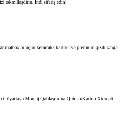
 təkmilləşdirin. İndi sifariş edin!
asir mətbəxlər üçün keramika kartrici və premium qızılı rəngə
a Göyərtəyə Montaj Qablaşdırma Qutusu/Karton Xidməti