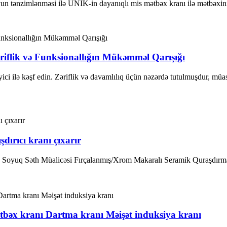
yun tənzimlənməsi ilə UNIK-in dayanıqlı mis mətbəx kranı ilə mətbəxinizi
iflik və Funksionallığın Mükəmməl Qarışığı
yici ilə kəşf edin. Zəriflik və davamlılıq üçün nəzərdə tutulmuşdur, mü
şdırıcı kranı çıxarır
Soyuq Səth Müalicəsi Fırçalanmış/Xrom Makaralı Seramik Quraşdırm
bəx kranı Dartma kranı Məişət induksiya kranı