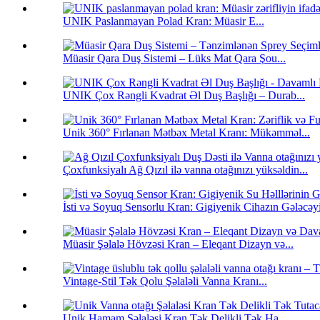
UNIK Paslanmayan Polad Kran: Müasir E...
Müasir Qara Duş Sistemi – Lüks Mat Qara Şou...
UNIK Çox Rəngli Kvadrat Əl Duş Başlığı – Durab...
Unik 360° Fırlanan Mətbəx Metal Kranı: Mükəmməl...
Çoxfunksiyalı Ağ Qızıl ilə vanna otağınızı yüksəldin...
İsti və Soyuq Sensorlu Kran: Gigiyenik Cihazın Gələcəyi
Müasir Şəlalə Hövzəsi Kran – Eleqant Dizayn və...
Vintage-Stil Tək Qolu Şəlaləli Vanna Kranı...
Unik Hamam Şəlaləsi Kran Tək Delikli Tək Ha...