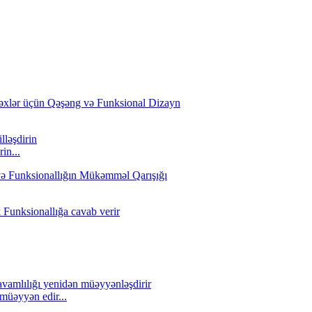
in...
müəyyən edir...