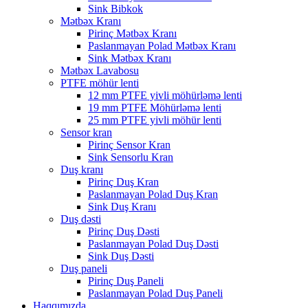
Sink Bibkok
Mətbəx Kranı
Pirinç Mətbəx Kranı
Paslanmayan Polad Mətbəx Kranı
Sink Mətbəx Kranı
Mətbəx Lavabosu
PTFE möhür lenti
12 mm PTFE yivli möhürləmə lenti
19 mm PTFE Möhürləmə lenti
25 mm PTFE yivli möhür lenti
Sensor kran
Pirinç Sensor Kran
Sink Sensorlu Kran
Duş kranı
Pirinç Duş Kran
Paslanmayan Polad Duş Kran
Sink Duş Kranı
Duş dəsti
Pirinç Duş Dəsti
Paslanmayan Polad Duş Dəsti
Sink Duş Dəsti
Duş paneli
Pirinç Duş Paneli
Paslanmayan Polad Duş Paneli
Haqqımızda