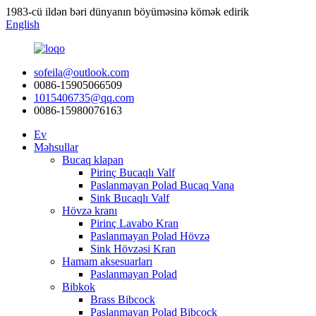
1983-cü ildən bəri dünyanın böyüməsinə kömək edirik
English
sofeila@outlook.com
0086-15905066509
1015406735@qq.com
0086-15980076163
Ev
Məhsullar
Bucaq klapan
Pirinç Bucaqlı Valf
Paslanmayan Polad Bucaq Vana
Sink Bucaqlı Valf
Hövzə kranı
Pirinç Lavabo Kran
Paslanmayan Polad Hövzə
Sink Hövzəsi Kran
Hamam aksesuarları
Paslanmayan Polad
Bibkok
Brass Bibcock
Paslanmayan Polad Bibcock