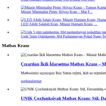
Müasir Minimalist Pirinç Hövzə Kran – Mat F...
LED Ağıllı Şəlaləli Kran, Müasir Hamam Kranı, ...
Unik 5mm Qalınlaşmış 304 Paslanmayan Polad Nano Teks
Mətbəx Kranı
Çıxarılan İkili İdarəetmə Mətbəx Kranı – 
Mətbəxinizi sıçrayışsız Buz Sütun rejimi, ikili su rejimlər
sorğu
təfərrüat
UNIK Çoxfunksiyalı Mətbəx Kranı: Stil, Da