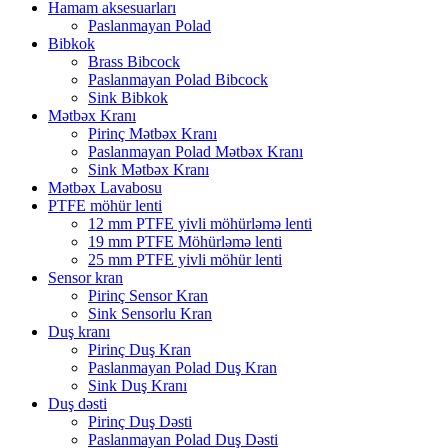
Hamam aksesuarları
Paslanmayan Polad
Bibkok
Brass Bibcock
Paslanmayan Polad Bibcock
Sink Bibkok
Mətbəx Kranı
Pirinç Mətbəx Kranı
Paslanmayan Polad Mətbəx Kranı
Sink Mətbəx Kranı
Mətbəx Lavabosu
PTFE möhür lenti
12 mm PTFE yivli möhürləmə lenti
19 mm PTFE Möhürləmə lenti
25 mm PTFE yivli möhür lenti
Sensor kran
Pirinç Sensor Kran
Sink Sensorlu Kran
Duş kranı
Pirinç Duş Kran
Paslanmayan Polad Duş Kran
Sink Duş Kranı
Duş dəsti
Pirinç Duş Dəsti
Paslanmayan Polad Duş Dəsti