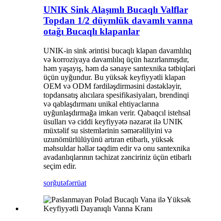
UNIK Sink Alaşımlı Bucaqlı Valflar
Topdan 1/2 düymlük davamlı vanna
otağı Bucaqlı klapanlar
UNIK-in sink ərintisi bucaqlı klapan davamlılıq
və korroziyaya davamlılıq üçün hazırlanmışdır,
həm yaşayış, həm də sənaye santexnika tətbiqləri
üçün uyğundur. Bu yüksək keyfiyyətli klapan
OEM və ODM fərdiləşdirməsini dəstəkləyir,
topdansatış alıcılara spesifikasiyaları, brendinqi
və qablaşdırmanı unikal ehtiyaclarına
uyğunlaşdırmağa imkan verir. Qabaqcıl istehsal
üsulları və ciddi keyfiyyətə nəzarət ilə UNIK
müxtəlif su sistemlərinin səmərəliliyini və
uzunömürlülüyünü artıran etibarlı, yüksək
məhsuldar həllər təqdim edir və onu santexnika
avadanlıqlarının təchizat zənciriniz üçün etibarlı
seçim edir.
sorğu
təfərrüat