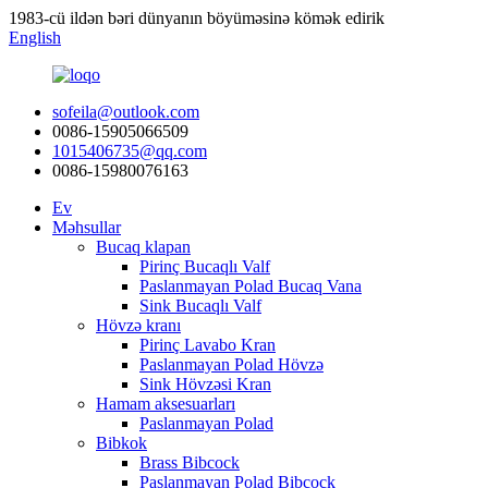
1983-cü ildən bəri dünyanın böyüməsinə kömək edirik
English
sofeila@outlook.com
0086-15905066509
1015406735@qq.com
0086-15980076163
Ev
Məhsullar
Bucaq klapan
Pirinç Bucaqlı Valf
Paslanmayan Polad Bucaq Vana
Sink Bucaqlı Valf
Hövzə kranı
Pirinç Lavabo Kran
Paslanmayan Polad Hövzə
Sink Hövzəsi Kran
Hamam aksesuarları
Paslanmayan Polad
Bibkok
Brass Bibcock
Paslanmayan Polad Bibcock