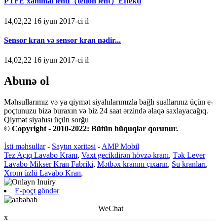
PTFE xammal lenti（teflon lent）Effekti
14,02,22 16 iyun 2017-ci il
Sensor kran və sensor kran nədir...
14,02,22 16 iyun 2017-ci il
Abunə ol
Məhsullarımız və ya qiymət siyahılarımızla bağlı suallarınız üçün e-
poçtunuzu bizə buraxın və biz 24 saat ərzində əlaqə saxlayacağıq.
Qiymət siyahısı üçün sorğu
© Copyright - 2010-2022: Bütün hüquqlar qorunur.
İsti məhsullar
-
Saytın xəritəsi
-
AMP Mobil
Tez Açıq Lavabo Kranı
,
Vaxt gecikdirən hövzə kranı
,
Tək Lever
Lavabo Mikser Kran Fabriki
,
Mətbəx kranını çıxarın
,
Su kranları
,
Xrom üzlü Lavabo Kran
,
E-poçt göndər
WeChat
x