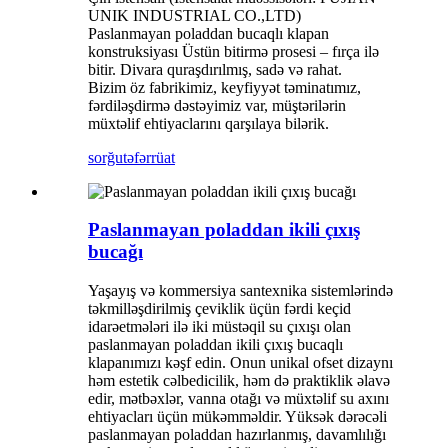
UNIK INDUSTRIAL CO.,LTD)
Paslanmayan poladdan bucaqlı klapan
konstruksiyası Üstün bitirmə prosesi – fırça ilə
bitir. Divara quraşdırılmış, sadə və rahat.
Bizim öz fabrikimiz, keyfiyyət təminatımız,
fərdiləşdirmə dəstəyimiz var, müştərilərin
müxtəlif ehtiyaclarını qarşılaya bilərik.
sorğu
təfərrüat
Paslanmayan poladdan ikili çıxış
bucağı
Yaşayış və kommersiya santexnika sistemlərində
təkmilləşdirilmiş çeviklik üçün fərdi keçid
idarəetmələri ilə iki müstəqil su çıxışı olan
paslanmayan poladdan ikili çıxış bucaqlı
klapanımızı kəşf edin. Onun unikal ofset dizaynı
həm estetik cəlbedicilik, həm də praktiklik əlavə
edir, mətbəxlər, vanna otağı və müxtəlif su axını
ehtiyacları üçün mükəmməldir. Yüksək dərəcəli
paslanmayan poladdan hazırlanmış, davamlılığı