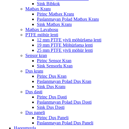
Sink Bibkok
Mətbəx Kranı
Pirinç Mətbəx Kranı
Paslanmayan Polad Mətbəx Kranı
Sink Mətbəx Kranı
Mətbəx Lavabosu
PTFE möhür lenti
12 mm PTFE yivli möhürləmə lenti
19 mm PTFE Möhürləmə lenti
25 mm PTFE yivli möhür lenti
Sensor kran
Pirinç Sensor Kran
Sink Sensorlu Kran
Duş kranı
Pirinç Duş Kran
Paslanmayan Polad Duş Kran
Sink Duş Kranı
Duş dəsti
Pirinç Duş Dəsti
Paslanmayan Polad Duş Dəsti
Sink Duş Dəsti
Duş paneli
Pirinç Duş Paneli
Paslanmayan Polad Duş Paneli
Haqqımızda