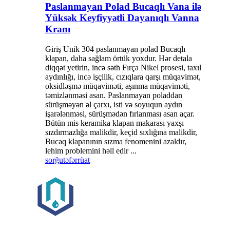
Paslanmayan Polad Bucaqlı Vana ilə
Yüksək Keyfiyyətli Dayanıqlı Vanna
Kranı
Giriş Unik 304 paslanmayan polad Bucaqlı
klapan, daha sağlam örtük yoxdur. Hər detala
diqqət yetirin, incə səth Fırça Nikel prosesi, taxıl
aydınlığı, incə işçilik, cızıqlara qarşı müqavimət,
oksidləşmə müqaviməti, aşınma müqaviməti,
təmizlənməsi asan. Paslanmayan poladdan
sürüşməyən əl çarxı, isti və soyuqun aydın
işarələnməsi, sürüşmədən fırlanması asan açar.
Bütün mis keramika klapan makarası yaxşı
sızdırmazlığa malikdir, keçid sıxlığına malikdir,
Bucaq klapanının sızma fenomenini azaldır,
lehim problemini həll edir ...
sorğu
təfərrüat