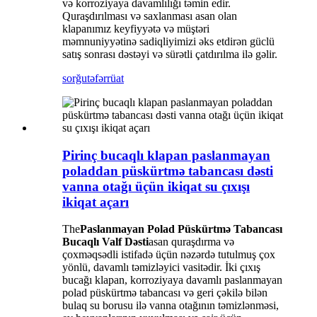
və korroziyaya davamlılığı təmin edir.
Quraşdırılması və saxlanması asan olan
klapanımız keyfiyyətə və müştəri
məmnuniyyətinə sadiqliyimizi əks etdirən güclü
satış sonrası dəstəyi və sürətli çatdırılma ilə gəlir.
sorğu
təfərrüat
Pirinç bucaqlı klapan paslanmayan
poladdan püskürtmə tabancası dəsti
vanna otağı üçün ikiqat su çıxışı
ikiqat açarı
The
Paslanmayan Polad Püskürtmə Tabancası
Bucaqlı Valf Dəsti
asan quraşdırma və
çoxməqsədli istifadə üçün nəzərdə tutulmuş çox
yönlü, davamlı təmizləyici vasitədir. İki çıxış
bucağı klapan, korroziyaya davamlı paslanmayan
polad püskürtmə tabancası və geri çəkilə bilən
bulaq su borusu ilə vanna otağının təmizlənməsi,