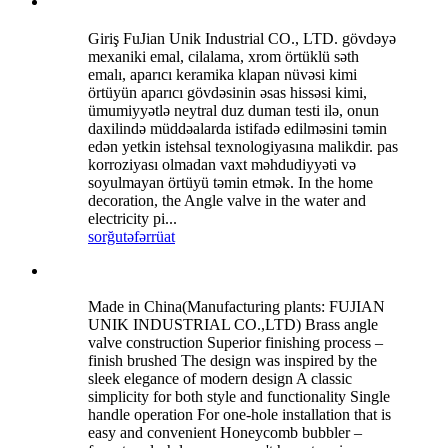
Giriş FuJian Unik Industrial CO., LTD. gövdəyə
mexaniki emal, cilalama, xrom örtüklü səth
emalı, aparıcı keramika klapan nüvəsi kimi
örtüyün aparıcı gövdəsinin əsas hissəsi kimi,
ümumiyyətlə neytral duz duman testi ilə, onun
daxilində müddəalarda istifadə edilməsini təmin
edən yetkin istehsal texnologiyasına malikdir. pas
korroziyası olmadan vaxt məhdudiyyəti və
soyulmayan örtüyü təmin etmək. In the home
decoration, the Angle valve in the water and
electricity pi...
sorğu
təfərrüat
Made in China(Manufacturing plants: FUJIAN
UNIK INDUSTRIAL CO.,LTD) Brass angle
valve construction Superior finishing process –
finish brushed The design was inspired by the
sleek elegance of modern design A classic
simplicity for both style and functionality Single
handle operation For one-hole installation that is
easy and convenient Honeycomb bubbler –