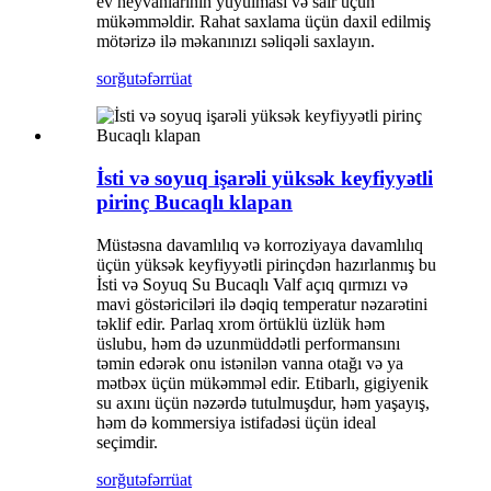
ev heyvanlarının yuyulması və sair üçün
mükəmməldir. Rahat saxlama üçün daxil edilmiş
mötərizə ilə məkanınızı səliqəli saxlayın.
sorğu
təfərrüat
İsti və soyuq işarəli yüksək keyfiyyətli
pirinç Bucaqlı klapan
Müstəsna davamlılıq və korroziyaya davamlılıq
üçün yüksək keyfiyyətli pirinçdən hazırlanmış bu
İsti və Soyuq Su Bucaqlı Valf açıq qırmızı və
mavi göstəriciləri ilə dəqiq temperatur nəzarətini
təklif edir. Parlaq xrom örtüklü üzlük həm
üslubu, həm də uzunmüddətli performansını
təmin edərək onu istənilən vanna otağı və ya
mətbəx üçün mükəmməl edir. Etibarlı, gigiyenik
su axını üçün nəzərdə tutulmuşdur, həm yaşayış,
həm də kommersiya istifadəsi üçün ideal
seçimdir.
sorğu
təfərrüat