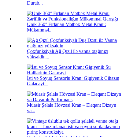
Durab...
Unik 360° Fırlanan Mətbəx Metal Kranı:
Mükəmməl...
Çoxfunksiyalı Ağ Qızıl ilə vanna otağınızı
yüksəldin...
İsti və Soyuq Sensorlu Kran: Gigiyenik Cihazın
Gələcəyi...
Müasir Şəlalə Hövzəsi Kran – Eleqant Dizayn
və...