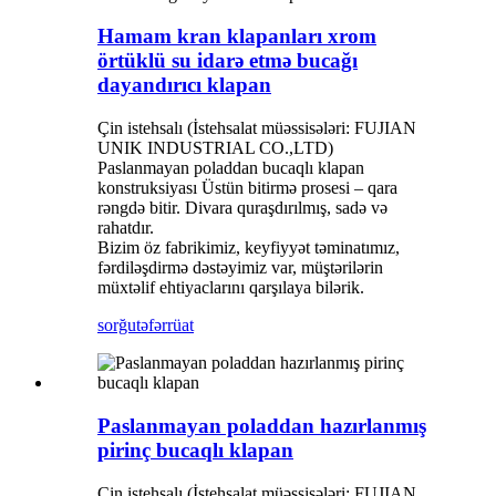
Hamam kran klapanları xrom
örtüklü su idarə etmə bucağı
dayandırıcı klapan
Çin istehsalı (İstehsalat müəssisələri: FUJIAN
UNIK INDUSTRIAL CO.,LTD)
Paslanmayan poladdan bucaqlı klapan
konstruksiyası Üstün bitirmə prosesi – qara
rəngdə bitir. Divara quraşdırılmış, sadə və
rahatdır.
Bizim öz fabrikimiz, keyfiyyət təminatımız,
fərdiləşdirmə dəstəyimiz var, müştərilərin
müxtəlif ehtiyaclarını qarşılaya bilərik.
sorğu
təfərrüat
Paslanmayan poladdan hazırlanmış
pirinç bucaqlı klapan
Çin istehsalı (İstehsalat müəssisələri: FUJIAN