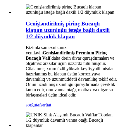
Genişləndirilmiş pirinç Bucaqlı
klapan uzunluğu isteğe bağlı daxili
1/2 düymlük klapan
Bizimlə santexnikanızı
yeniləyin
Genişləndirilmiş Premium Pirinç
Bucaqlı Valf,
daha dərin divar quraşdırmaları və
əlçatmaz ərazilər üçün nəzərdə tutulmuşdur.
Cilalanmış xrom üzlü yüksək keyfiyyətli misdən
hazırlanmış bu klapan üstün korroziyaya
davamlılıq və uzunmüddətli davamlılıq təklif edir.
Onun uzadılmış uzunluğu quraşdırmada çeviklik
təmin edir, onu vanna otağı, mətbəx və digər su
birləşmələri üçün ideal edir.
sorğu
təfərrüat