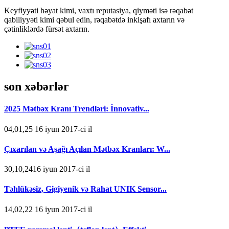
Keyfiyyəti həyat kimi, vaxtı reputasiya, qiyməti isə rəqabət
qabiliyyəti kimi qəbul edin, rəqabətdə inkişafı axtarın və
çətinliklərdə fürsət axtarın.
son xəbərlər
2025 Mətbəx Kranı Trendləri: İnnovativ...
04,01,25 16 iyun 2017-ci il
Çıxarılan və Aşağı Açılan Mətbəx Kranları: W...
30,10,2416 iyun 2017-ci il
Təhlükəsiz, Gigiyenik və Rahat UNIK Sensor...
14,02,22 16 iyun 2017-ci il