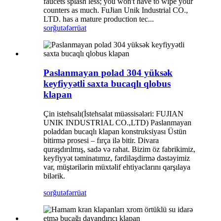
faucets splash less; you won't have to wipe your
counters as much. FuJian Unik Industrial CO.,
LTD. has a mature production tec...
sorğu
təfərrüat
Paslanmayan polad 304 yüksək
keyfiyyətli saxta bucaqlı qlobus
klapan
Çin istehsalı(İstehsalat müəssisələri: FUJIAN
UNIK INDUSTRIAL CO.,LTD) Paslanmayan
poladdan bucaqlı klapan konstruksiyası Üstün
bitirmə prosesi – fırça ilə bitir. Divara
quraşdırılmış, sadə və rahat. Bizim öz fabrikimiz,
keyfiyyət təminatımız, fərdiləşdirmə dəstəyimiz
var, müştərilərin müxtəlif ehtiyaclarını qarşılaya
bilərik.
sorğu
təfərrüat