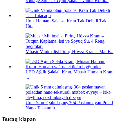
Vintage-Stil Tək Qolu Şəlaləli Vanna Kranı...
Unik Hamam Şəlaləsi Kran Tək Delikli Tək
Ha...
Müasir Minimalist Pirinç Hövzə Kran – Mat F...
LED Ağıllı Şəlaləli Kran, Müasir Hamam Kranı,
...
Unik 5mm Qalınlaşmış 304 Paslanmayan Polad
Nano Teksturalı...
Bucaq klapan