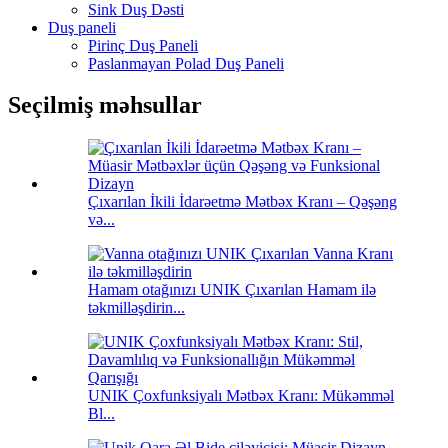
Sink Duş Dəsti
Duş paneli
Pirinç Duş Paneli
Paslanmayan Polad Duş Paneli
Seçilmiş məhsullar
Çıxarılan İkili İdarəetmə Mətbəx Kranı – Qəşəng
və...
Hamam otağınızı UNIK Çıxarılan Hamam ilə
təkmilləşdirin...
UNIK Çoxfunksiyalı Mətbəx Kranı: Mükəmməl
Bl...